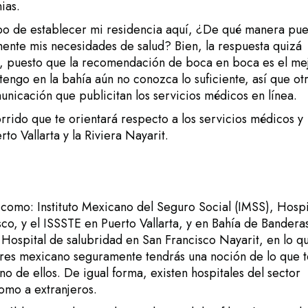
ias.
bo de establecer mi residencia aquí, ¿De qué manera pu
nte mis necesidades de salud? Bien, la respuesta quizá
ar, puesto que la recomendación de boca en boca es el me
engo en la bahía aún no conozca lo suficiente, así que ot
unicación que publicitan los servicios médicos en línea.
rrido que te orientará respecto a los servicios médicos y
to Vallarta y la Riviera Nayarit.
s como: Instituto Mexicano del Seguro Social (IMSS), Hospi
sco, y el ISSSTE en Puerto Vallarta, y en Bahía de Banderas
Hospital de salubridad en San Francisco Nayarit, en lo q
 eres mexicano seguramente tendrás una noción de lo que 
no de ellos. De igual forma, existen hospitales del sector
omo a extranjeros.