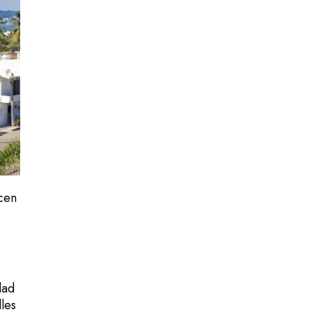
ecen
dad
lles