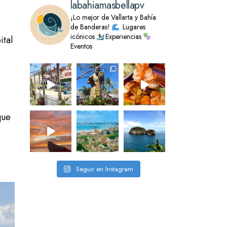
o
labahiamasbellapv
¡Lo mejor de Vallarta y Bahía
de Banderas!
Lugares
icónicos
Experiencias
ital
Eventos
que
Seguir en Instagram