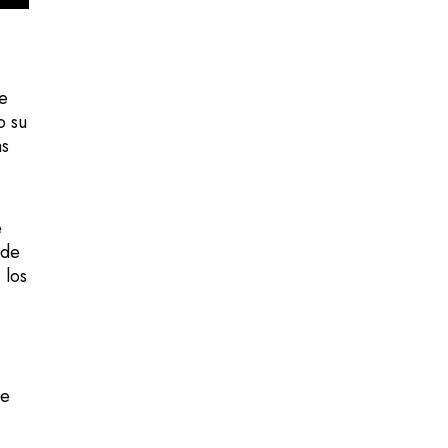
le
o su
as
e
 de
 los
de